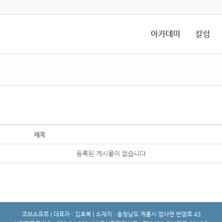
아카데미
칼럼
제목
등록된 게시물이 없습니다
코보소프트 | 대표자 : 김효복 | 소재지 : 충청남도 계룡시 엄사면 번영로 43