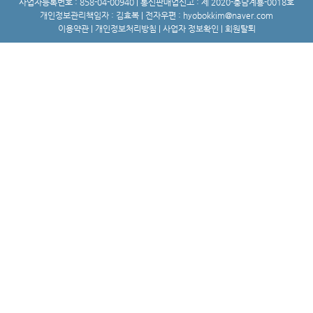
사업자등록번호 : 858-04-00940 | 통신판매업신고 : 제 2020-충남계룡-0018호
개인정보관리책임자 : 김효복 | 전자우편 : hyobokkim@naver.com
이용약관
|
개인정보처리방침
|
사업자 정보확인 |
회원탈퇴