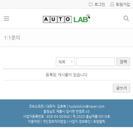
로그인
회원가입
1:1문의
검색
등록된 게시물이 없습니다
글쓰기
코보소프트 | 대표자: 김효복 | hyobokkim@naver.com
충청남도 계룡시 엄사면 번영로 43
사업자등록번호 : 858-04-00940 | 제 2020-충남계룡-0018호
이용약관
|
개인정보처리방침
|
사업자 정보확인
|
회원탈퇴