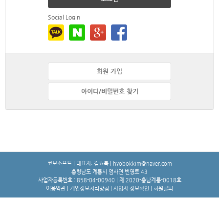
Social Login
회원 가입
아이디/비밀번호 찾기
코보소프트 | 대표자: 김효복 | hyobokkim@naver.com
충청남도 계룡시 엄사면 번영로 43
사업자등록번호 : 858-04-00940 | 제 2020-충남계룡-0018호
이용약관
|
개인정보처리방침
|
사업자 정보확인
|
회원탈퇴