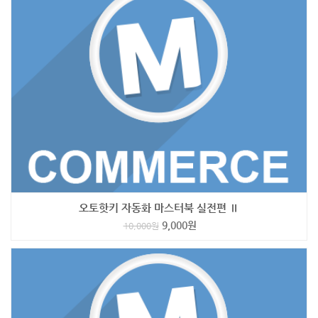
오토핫키 자동화 마스터북 실전편 Ⅱ
9,000
원
10,000
원