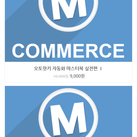
오토핫키 자동화 마스터북 실전편 Ⅰ
9,000
원
10,000
원