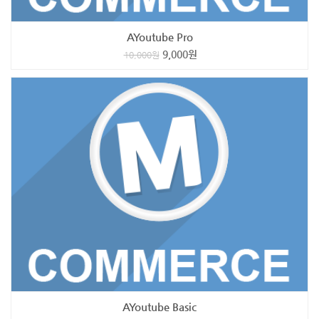
AYoutube Pro
9,000
원
10,000
원
AYoutube Basic