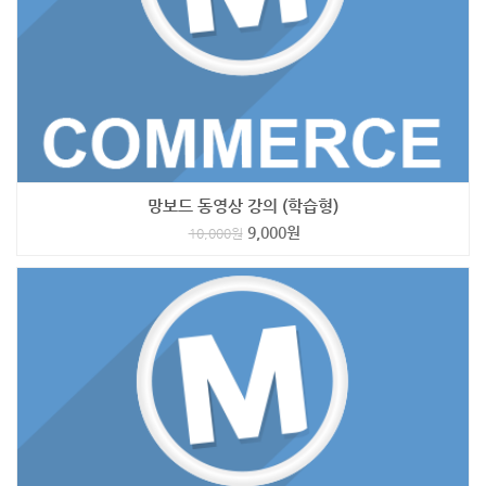
망보드 동영상 강의 (학습형)
9,000
원
10,000
원