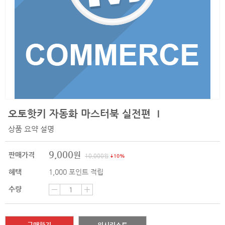
오토핫키 자동화 마스터북 실전편 Ⅰ
상품 요약 설명
9,000
원
판매가격
10,000
원
10%
혜택
1,000
포인트 적립
수량
구매하기
위시리스트