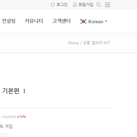
로그인
회원가입
컨설팅
커뮤니티
고객센터
Korean
▼
Home
/
상품 갤러리-M7
 기본편 Ⅰ
10,000
원
10%
트 적립