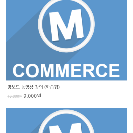
망보드 동영상 강의 (학습형)
9,000
원
10,000
원