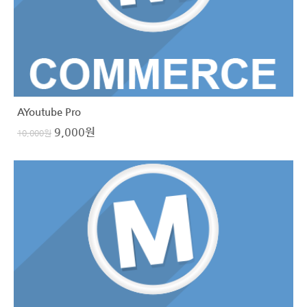
AYoutube Pro
9,000
원
10,000
원