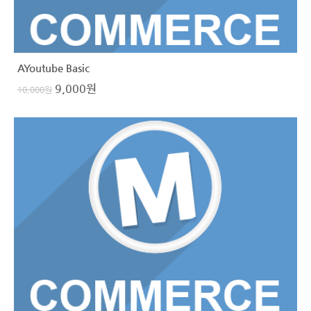
AYoutube Basic
9,000
원
10,000
원