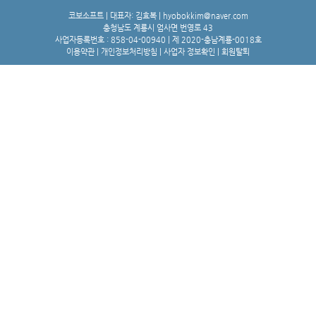
코보소프트 | 대표자: 김효복 | hyobokkim@naver.com
충청남도 계룡시 엄사면 번영로 43
사업자등록번호 : 858-04-00940 | 제 2020-충남계룡-0018호
이용약관
|
개인정보처리방침
|
사업자 정보확인
|
회원탈퇴