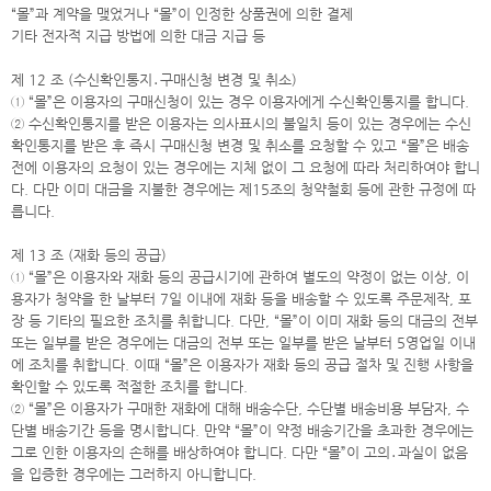
“몰”과 계약을 맺었거나 “몰”이 인정한 상품권에 의한 결제
기타 전자적 지급 방법에 의한 대금 지급 등
제 12 조 (수신확인통지․구매신청 변경 및 취소)
① “몰”은 이용자의 구매신청이 있는 경우 이용자에게 수신확인통지를 합니다.
② 수신확인통지를 받은 이용자는 의사표시의 불일치 등이 있는 경우에는 수신
확인통지를 받은 후 즉시 구매신청 변경 및 취소를 요청할 수 있고 “몰”은 배송
전에 이용자의 요청이 있는 경우에는 지체 없이 그 요청에 따라 처리하여야 합니
다. 다만 이미 대금을 지불한 경우에는 제15조의 청약철회 등에 관한 규정에 따
릅니다.
제 13 조 (재화 등의 공급)
① “몰”은 이용자와 재화 등의 공급시기에 관하여 별도의 약정이 없는 이상, 이
용자가 청약을 한 날부터 7일 이내에 재화 등을 배송할 수 있도록 주문제작, 포
장 등 기타의 필요한 조치를 취합니다. 다만, “몰”이 이미 재화 등의 대금의 전부
또는 일부를 받은 경우에는 대금의 전부 또는 일부를 받은 날부터 5영업일 이내
에 조치를 취합니다. 이때 “몰”은 이용자가 재화 등의 공급 절차 및 진행 사항을
확인할 수 있도록 적절한 조치를 합니다.
② “몰”은 이용자가 구매한 재화에 대해 배송수단, 수단별 배송비용 부담자, 수
단별 배송기간 등을 명시합니다. 만약 “몰”이 약정 배송기간을 초과한 경우에는
그로 인한 이용자의 손해를 배상하여야 합니다. 다만 “몰”이 고의․과실이 없음
을 입증한 경우에는 그러하지 아니합니다.