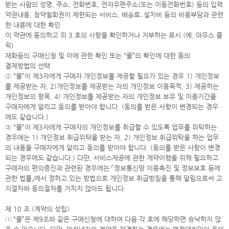
받는 사람의 성명, 주소, 전화번호, 전자우편주소(또는 이동전화번호) 등의 입력
약관내용, 청약철회권이 제한되는 서비스, 배송료․설치비 등의 비용부담과 관련
한 내용에 대한 확인
이 약관에 동의하고 위 3.호의 사항을 확인하거나 거부하는 표시 (예, 마우스 클
릭)
재화등의 구매신청 및 이에 관한 확인 또는 “몰”의 확인에 대한 동의
결제방법의 선택
② “몰”이 제3자에게 구매자 개인정보를 제공할 필요가 있는 경우 1) 개인정보
를 제공받는 자, 2)개인정보를 제공받는 자의 개인정보 이용목적, 3) 제공하는
개인정보의 항목, 4) 개인정보를 제공받는 자의 개인정보 보유 및 이용기간을
구매자에게 알리고 동의를 받아야 합니다. (동의를 받은 사항이 변경되는 경우
에도 같습니다.)
③ “몰”이 제3자에게 구매자의 개인정보를 취급할 수 있도록 업무를 위탁하는
경우에는 1) 개인정보 취급위탁을 받는 자, 2) 개인정보 취급위탁을 하는 업무
의 내용을 구매자에게 알리고 동의를 받아야 합니다. (동의를 받은 사항이 변경
되는 경우에도 같습니다.) 다만, 서비스제공에 관한 계약이행을 위해 필요하고
구매자의 편의증진과 관련된 경우에는 「정보통신망 이용촉진 및 정보보호 등에
관한 법률」에서 정하고 있는 방법으로 개인정보 취급방침을 통해 알림으로써 고
지절차와 동의절차를 거치지 않아도 됩니다.
제 10 조 (계약의 성립)
① “몰”은 제9조와 같은 구매신청에 대하여 다음 각 호에 해당하면 승낙하지 않