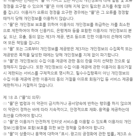
⑥ 이용자는 언제든지 “몰”이 가지고 있는 자신의 개인정보에 대해 열람 및 오류
정정을 요구할 수 있으며 “몰”은 이에 대해 지체 없이 필요한 조치를 취할 의무
를 집니다. 이용자가 오류의 정정을 요구한 경우에는 “몰”은 그 오류를 정정할
때까지 당해 개인정보를 이용하지 않습니다.
⑦ “몰”은 개인정보 보호를 위하여 이용자의 개인정보를 취급하는 자를 최소한
으로 제한하여야 하며 신용카드, 은행계좌 등을 포함한 이용자의 개인정보의 분
실, 도난, 유출, 동의 없는 제3자 제공, 변조 등으로 인한 이용자의 손해에 대하
여 모든 책임을 집니다.
⑧ “몰” 또는 그로부터 개인정보를 제공받은 제3자는 개인정보의 수집목적 또는
제공받은 목적을 달성한 때에는 당해 개인정보를 지체 없이 파기합니다.
⑨ “몰”은 개인정보의 수집·이용·제공에 관한 동의 란을 미리 선택한 것으로 설
정해두지 않습니다. 또한 개인정보의 수집·이용·제공에 관한 이용자의 동의거절
시 제한되는 서비스를 구체적으로 명시하고, 필수수집항목이 아닌 개인정보의
수집·이용·제공에 관한 이용자의 동의 거절을 이유로 회원가입 등 서비스 제공을
제한하거나 거절하지 않습니다.
제 18 조 (“몰“의 의무)
① “몰”은 법령과 이 약관이 금지하거나 공서양속에 반하는 행위를 하지 않으며
이 약관이 정하는 바에 따라 지속적이고, 안정적으로 재화․용역을 제공하는데
최선을 다하여야 합니다.
② “몰”은 이용자가 안전하게 인터넷 서비스를 이용할 수 있도록 이용자의 개인
정보(신용정보 포함)보호를 위한 보안 정책을 갖추어야 합니다.
③ “몰”이 상품이나 용역에 대하여 「표시․광고의 공정화에 관한 법률」 제3조 소