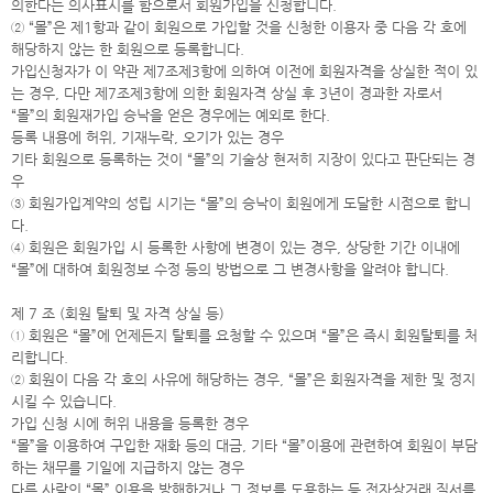
의한다는 의사표시를 함으로서 회원가입을 신청합니다.
② “몰”은 제1항과 같이 회원으로 가입할 것을 신청한 이용자 중 다음 각 호에
해당하지 않는 한 회원으로 등록합니다.
가입신청자가 이 약관 제7조제3항에 의하여 이전에 회원자격을 상실한 적이 있
는 경우, 다만 제7조제3항에 의한 회원자격 상실 후 3년이 경과한 자로서
“몰”의 회원재가입 승낙을 얻은 경우에는 예외로 한다.
등록 내용에 허위, 기재누락, 오기가 있는 경우
기타 회원으로 등록하는 것이 “몰”의 기술상 현저히 지장이 있다고 판단되는 경
우
③ 회원가입계약의 성립 시기는 “몰”의 승낙이 회원에게 도달한 시점으로 합니
다.
④ 회원은 회원가입 시 등록한 사항에 변경이 있는 경우, 상당한 기간 이내에
“몰”에 대하여 회원정보 수정 등의 방법으로 그 변경사항을 알려야 합니다.
제 7 조 (회원 탈퇴 및 자격 상실 등)
① 회원은 “몰”에 언제든지 탈퇴를 요청할 수 있으며 “몰”은 즉시 회원탈퇴를 처
리합니다.
② 회원이 다음 각 호의 사유에 해당하는 경우, “몰”은 회원자격을 제한 및 정지
시킬 수 있습니다.
가입 신청 시에 허위 내용을 등록한 경우
“몰”을 이용하여 구입한 재화 등의 대금, 기타 “몰”이용에 관련하여 회원이 부담
하는 채무를 기일에 지급하지 않는 경우
다른 사람의 “몰” 이용을 방해하거나 그 정보를 도용하는 등 전자상거래 질서를