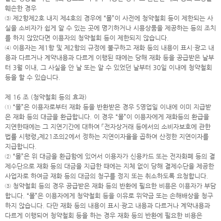
훼손한 경우
③ 제2항제2호 내지 제4호의 경우에 “몰”이 사전에 청약철회 등이 제한되는 사
실을 소비자가 쉽게 알 수 있는 곳에 명기하거나 시용상품을 제공하는 등의 조치
를 하지 않았다면 이용자의 청약철회 등이 제한되지 않습니다.
④ 이용자는 제1항 및 제2항의 규정에 불구하고 재화 등의 내용이 표시·광고 내
용과 다르거나 계약내용과 다르게 이행된 때에는 당해 재화 등을 공급받은 날부
터 3월 이내, 그 사실을 안 날 또는 알 수 있었던 날부터 30일 이내에 청약철회
등을 할 수 있습니다.
제 16 조 (청약철회 등의 효과)
① “몰”은 이용자로부터 재화 등을 반환받은 경우 5영업일 이내에 이미 지급받
은 재화 등의 대금을 환급합니다. 이 경우 “몰”이 이용자에게 재화등의 환급을
지연한때에는 그 지연기간에 대하여 「전자상거래 등에서의 소비자보호에 관한
법률 시행령」제21조의2에서 정하는 지연이자율을 곱하여 산정한 지연이자를
지급합니다.
② “몰”은 위 대금을 환급함에 있어서 이용자가 신용카드 또는 전자화폐 등의 결
제수단으로 재화 등의 대금을 지급한 때에는 지체 없이 당해 결제수단을 제공한
사업자로 하여금 재화 등의 대금의 청구를 정지 또는 취소하도록 요청합니다.
③ 청약철회 등의 경우 공급받은 재화 등의 반환에 필요한 비용은 이용자가 부담
합니다. “몰”은 이용자에게 청약철회 등을 이유로 위약금 또는 손해배상을 청구
하지 않습니다. 다만 재화 등의 내용이 표시·광고 내용과 다르거나 계약내용과
다르게 이행되어 청약철회 등을 하는 경우 재화 등의 반환에 필요한 비용은