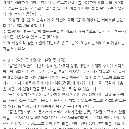
자에게 제공하기 위하여 컴퓨터 등 정보통신설비를 이용하여 재화 등을 거래할
수 있도록 설정한 가상의 영업장을 말하며, 아울러 사이버몰을 운영하는 사업자
의 의미로도 사용합니다.
② “이용자”란 “몰”에 접속하여 이 약관에 따라 “몰”이 제공하는 서비스를 받는
회원 및 비회원을 말합니다.
③ ‘회원’이라 함은 “몰”에 회원등록을 한 자로서, 계속적으로 “몰”이 제공하는 서
비스를 이용할 수 있는 자를 말합니다.
④ ‘비회원’이라 함은 회원에 가입하지 않고 “몰”이 제공하는 서비스를 이용하는
자를 말합니다.
제 3 조 (약관 등의 명시와 설명 및 개정)
① “몰”은 이 약관의 내용과 상호 및 대표자 성명, 영업소 소재지 주소(소비자의
불만을 처리할 수 있는 곳의 주소를 포함), 전자우편주소, 사업자등록번호, 통신
판매업 신고번호, 개인정보관리책임자등을 이용자가 쉽게 알 수 있도록 오토랩
아카데미 사이버몰의 초기 서비스화면(전면)에 게시합니다. 다만, 약관의 내용
은 이용자가 연결화면을 통하여 볼 수 있도록 할 수 있습니다.
② “몰은 이용자가 약관에 동의하기에 앞서 약관에 정하여져 있는 내용 중 환불
조건 등과 같은 중요한 내용을 이용자가 이해할 수 있도록 별도의 연결화면 또는
팝업화면 등을 제공하여 이용자의 확인을 구하여야 합니다.
③ “몰”은 「전자상거래 등에서의 소비자보호에 관한 법률」, 「약관의 규제에 관한
법률」, 「전자문서 및 전자거래기본법」, 「전자금융거래법」, 「전자서명법」, 「정보통
신망 이용촉진 및 정보보호 등에 관한 법률」, 「방문판매 등에 관한 법률」, 「소비