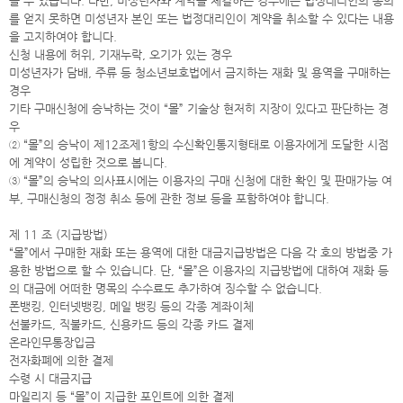
을 수 있습니다. 다만, 미성년자와 계약을 체결하는 경우에는 법정대리인의 동의
를 얻지 못하면 미성년자 본인 또는 법정대리인이 계약을 취소할 수 있다는 내용
을 고지하여야 합니다.
신청 내용에 허위, 기재누락, 오기가 있는 경우
미성년자가 담배, 주류 등 청소년보호법에서 금지하는 재화 및 용역을 구매하는
경우
기타 구매신청에 승낙하는 것이 “몰” 기술상 현저히 지장이 있다고 판단하는 경
우
② “몰”의 승낙이 제12조제1항의 수신확인통지형태로 이용자에게 도달한 시점
에 계약이 성립한 것으로 봅니다.
③ “몰”의 승낙의 의사표시에는 이용자의 구매 신청에 대한 확인 및 판매가능 여
부, 구매신청의 정정 취소 등에 관한 정보 등을 포함하여야 합니다.
제 11 조 (지급방법)
“몰”에서 구매한 재화 또는 용역에 대한 대금지급방법은 다음 각 호의 방법중 가
용한 방법으로 할 수 있습니다. 단, “몰”은 이용자의 지급방법에 대하여 재화 등
의 대금에 어떠한 명목의 수수료도 추가하여 징수할 수 없습니다.
폰뱅킹, 인터넷뱅킹, 메일 뱅킹 등의 각종 계좌이체
선불카드, 직불카드, 신용카드 등의 각종 카드 결제
온라인무통장입금
전자화폐에 의한 결제
수령 시 대금지급
마일리지 등 “몰”이 지급한 포인트에 의한 결제