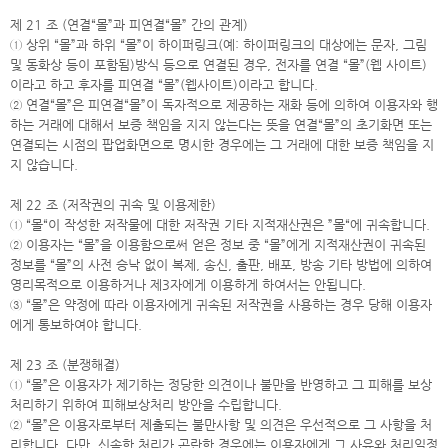
제 21 조 (연결“몰”과 피연결“몰” 간의 관계)
① 상위 “몰”과 하위 “몰”이 하이퍼링크(예: 하이퍼링크의 대상에는 문자, 그림
및 동화상 등이 포함됨)방식 등으로 연결된 경우, 전자를 연결 “몰”(웹 사이트)
이라고 하고 후자를 피연결 “몰”(웹사이트)이라고 합니다.
② 연결“몰”은 피연결“몰”이 독자적으로 제공하는 재화 등에 의하여 이용자와 행
하는 거래에 대해서 보증 책임을 지지 않는다는 뜻을 연결“몰”의 초기화면 또는
연결되는 시점의 팝업화면으로 명시한 경우에는 그 거래에 대한 보증 책임을 지
지 않습니다.
제 22 조 (저작권의 귀속 및 이용제한)
① “몰“이 작성한 저작물에 대한 저작권 기타 지적재산권은 ”몰“에 귀속합니다.
② 이용자는 “몰”을 이용함으로써 얻은 정보 중 “몰”에게 지적재산권이 귀속된
정보를 “몰”의 사전 승낙 없이 복제, 송신, 출판, 배포, 방송 기타 방법에 의하여
영리목적으로 이용하거나 제3자에게 이용하게 하여서는 안됩니다.
③ “몰”은 약정에 따라 이용자에게 귀속된 저작권을 사용하는 경우 당해 이용자
에게 통보하여야 합니다.
제 23 조 (분쟁해결)
① “몰”은 이용자가 제기하는 정당한 의견이나 불만을 반영하고 그 피해를 보상
처리하기 위하여 피해보상처리 방안을 수립합니다.
② “몰”은 이용자로부터 제출되는 불만사항 및 의견은 우선적으로 그 사항을 처
리합니다. 다만, 신속한 처리가 곤란한 경우에는 이용자에게 그 사유와 처리일정