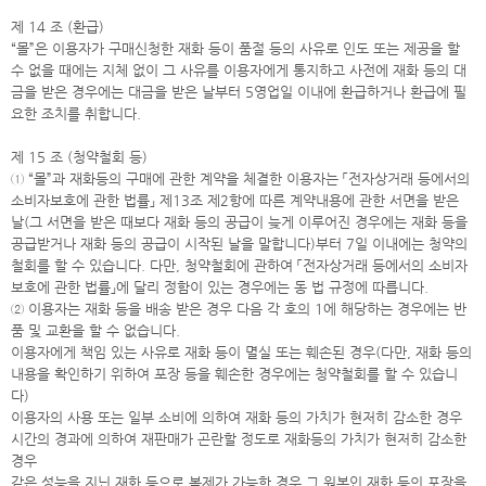
제 14 조 (환급)
“몰”은 이용자가 구매신청한 재화 등이 품절 등의 사유로 인도 또는 제공을 할
수 없을 때에는 지체 없이 그 사유를 이용자에게 통지하고 사전에 재화 등의 대
금을 받은 경우에는 대금을 받은 날부터 5영업일 이내에 환급하거나 환급에 필
요한 조치를 취합니다.
제 15 조 (청약철회 등)
① “몰”과 재화등의 구매에 관한 계약을 체결한 이용자는 「전자상거래 등에서의
소비자보호에 관한 법률」 제13조 제2항에 따른 계약내용에 관한 서면을 받은
날(그 서면을 받은 때보다 재화 등의 공급이 늦게 이루어진 경우에는 재화 등을
공급받거나 재화 등의 공급이 시작된 날을 말합니다)부터 7일 이내에는 청약의
철회를 할 수 있습니다. 다만, 청약철회에 관하여 「전자상거래 등에서의 소비자
보호에 관한 법률」에 달리 정함이 있는 경우에는 동 법 규정에 따릅니다.
② 이용자는 재화 등을 배송 받은 경우 다음 각 호의 1에 해당하는 경우에는 반
품 및 교환을 할 수 없습니다.
이용자에게 책임 있는 사유로 재화 등이 멸실 또는 훼손된 경우(다만, 재화 등의
내용을 확인하기 위하여 포장 등을 훼손한 경우에는 청약철회를 할 수 있습니
다)
이용자의 사용 또는 일부 소비에 의하여 재화 등의 가치가 현저히 감소한 경우
시간의 경과에 의하여 재판매가 곤란할 정도로 재화등의 가치가 현저히 감소한
경우
같은 성능을 지닌 재화 등으로 복제가 가능한 경우 그 원본인 재화 등의 포장을