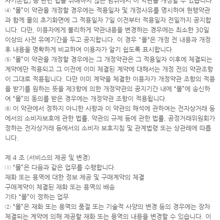
자기본법」 등 관련 법을 위배하지 않는 범위에서 이 약관을 개정할 수 있습니다.
④ “몰”이 약관을 개정할 경우에는 적용일자 및 개정사유를 명시하여 현행약관
과 함께 몰의 초기화면에 그 적용일자 7일 이전부터 적용일자 전일까지 공지합
니다. 다만, 이용자에게 불리하게 약관내용을 변경하는 경우에는 최소한 30일
이상의 사전 유예기간을 두고 공지합니다. 이 경우 "몰“은 개정 전 내용과 개정
후 내용을 명확하게 비교하여 이용자가 알기 쉽도록 표시합니다.
⑤ “몰”이 약관을 개정할 경우에는 그 개정약관은 그 적용일자 이후에 체결되는
계약에만 적용되고 그 이전에 이미 체결된 계약에 대해서는 개정 전의 약관조항
이 그대로 적용됩니다. 다만 이미 계약을 체결한 이용자가 개정약관 조항의 적용
을 받기를 원하는 뜻을 제3항에 의한 개정약관의 공지기간 내에 “몰”에 송신하
여 “몰”의 동의를 받은 경우에는 개정약관 조항이 적용됩니다.
⑥ 이 약관에서 정하지 아니한 사항과 이 약관의 해석에 관하여는 전자상거래 등
에서의 소비자보호에 관한 법률, 약관의 규제 등에 관한 법률, 공정거래위원회가
정하는 전자상거래 등에서의 소비자 보호지침 및 관계법령 또는 상관례에 따릅
니다.
제 4 조 (서비스의 제공 및 변경)
① “몰”은 다음과 같은 업무를 수행합니다.
재화 또는 용역에 대한 정보 제공 및 구매계약의 체결
구매계약이 체결된 재화 또는 용역의 배송
기타 “몰”이 정하는 업무
② “몰”은 재화 또는 용역의 품절 또는 기술적 사양의 변경 등의 경우에는 장차
체결되는 계약에 의해 제공할 재화 또는 용역의 내용을 변경할 수 있습니다. 이